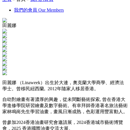
我們的會員 Our Members
田麗娜
田麗娜
（
Linaweek
）出生於大連，奧克蘭大學商學、經濟法
學士。曾移民紐西蘭
, 2012
年隨家人移居香港。
自
幼
對繪畫有著濃厚的興趣，從未間斷藝術探索
,
曾在香港大
學進修學院研習繪畫及數字藝術。有幸拜師香港著名旅法藝術
家林鳴崗先生學習油畫，畫風日漸成熟，色彩運用豐富動人。
曾參加
2024
香港油畫研究會邀請展，
2024
香港城市藝術博覽
會，
2025
香港國際油畫交流大展。